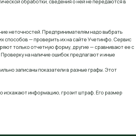
гической обработки, сведения о ней не передаются в
ичие неточностей. Предпринимателям надо выбрать
ких способов — проверить их на сайте Учетинфо. Сервис
еряют только отчетную форму, другие — сравнивают ее с
 Проверку на наличие ошибок предлагают и иные
ильно записаны показатели в разные графы. Этот
бо искажают информацию, грозит штраф. Его размер