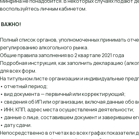
Минфина
не понадобится. В некоторых случаях подают д
воспользуйтесь личным кабинетом.
ВАЖНО!
Полный список органов, уполномоченных принимать отч
регулированию алкогольного рынка
.
Общие правила заполнения во 2 квартале 2021 года
Подробная инструкция, как заполнить декларацию (алкого
для всех форм.
На титульном листе организации и индивидуальные пред
• отчетный период;
• вид документа — первичный или корректирующий;
• сведения об ИП или организации, включая данные обо 
• ИНН, КПП, адрес места осуществления деятельности;
• данные о лице, составившем документ и заверившем ег
• дату сдачи.
Непосредственно в отчетах во всех графах показатели д