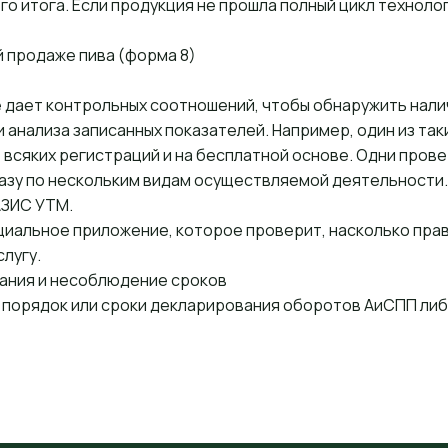
о итога. Если продукция не прошла полный цикл техноло
 продаже пива (форма 8)
е дает контрольных соотношений, чтобы обнаружить нал
и анализа записанных показателей. Например, один из та
 всяких регистраций и на бесплатной основе. Одни пров
разу по нескольким видам осуществляемой деятельности.
АЗИС УТМ
.
циальное приложение, которое проверит, насколько прав
слугу.
ания и несоблюдение сроков
ют порядок или сроки декларирования оборотов АиСПП ли