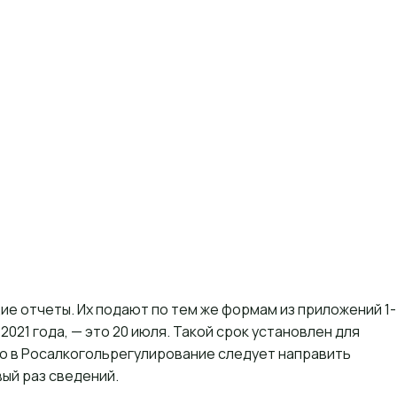
е отчеты. Их подают по тем же формам из приложений 1-
021 года, — это 20 июля. Такой срок установлен для
о в
Росалкогольрегулирование
следует направить
ый раз сведений.