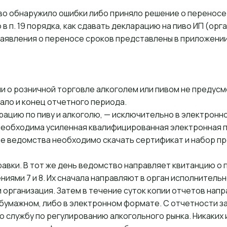
тво обнаружило ошибки либо приняло решение о перенос
в п. 19 порядка, как сдавать декларацию на пиво ИП (ор
заявления о переносе сроков представлены в приложении
и о розничной торговле алкоголем или пивом не предусм
ало и конец отчетного периода.
ацию по пиву и алкоголю, — исключительно в электронно
 необходима усиленная квалифицированная электронная 
 ведомства необходимо скачать сертификат и набор пр
авки. В тот же день ведомство направляет квитанцию о 
иями 7 и 8. Их сначала направляют в орган исполнитель
организация. Затем в течение суток копии отчетов нап
бумажном, либо в электронном формате. С отчетности за 
 службу по регулированию алкогольного рынка. Никаких