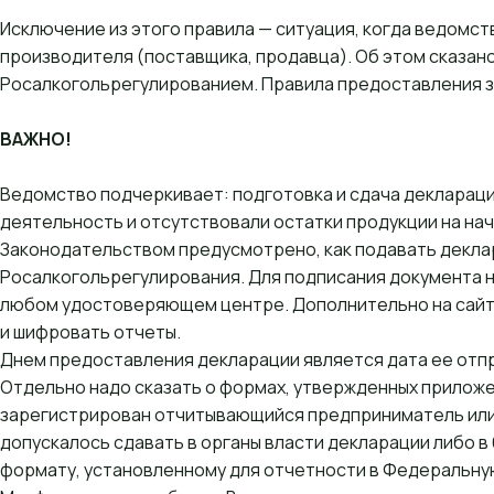
Исключение из этого правила — ситуация, когда ведомс
производителя (поставщика, продавца). Об этом сказано 
Росалкогольрегулированием
. Правила предоставления 
ВАЖНО!
Ведомство подчеркивает: подготовка и сдача деклараци
деятельность и отсутствовали остатки продукции на нач
Законодательством предусмотрено, как подавать деклар
Росалкогольрегулирования
. Для подписания документа
любом удостоверяющем центре. Дополнительно на сайте
и шифровать отчеты.
Днем предоставления декларации является дата ее отпр
Отдельно надо сказать о формах, утвержденных приложен
зарегистрирован отчитывающийся предприниматель или 
допускалось сдавать в органы власти декларации либо в 
формату, установленному для отчетности в Федеральную