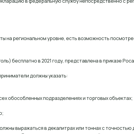
екларацию в федеральную службу непосредственно с реги
еты на региональном уровне, есть возможность посмотр
ль) бесплатно в 2021 году, представлена в приказе Роса
приниматели должны указать:
всех обособленных подразделениях и торговых объектах;
о;
олжны выражаться в декалитрах или тоннах с точностью 