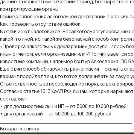
данные за конкретный отчетный период, без нарастающег
контролирующие органы.
Пример заполнения алкогольной декларации о розничной
Как проверить отсутствие ошибок
В отличие от налоговиков, Росалкогольрегулирование н
какой-то иной, но такой же безопасный способ контроля 
«Проверка алкогольных деклараций» доступен здесь без
иным отчетом, если организация или ИП отчитывается с
известные компании, например Контур Алкосверка,
ПО Б
Еще один способ обнаружить разногласия — скачать спе
вариант подойдет тем, кто готов доплачивать за такую у
Ответственность за несоблюдение порядка деклариров
Согласно статье 15.13 КоАП РФ, лицам, которые наруша
составляет:
• для должностных лиц и ИП — от 5000 до 10 000 рублей;
• для организаций — от 50 000 до 100 000 рублей.
________________________________________
Возврат к списку