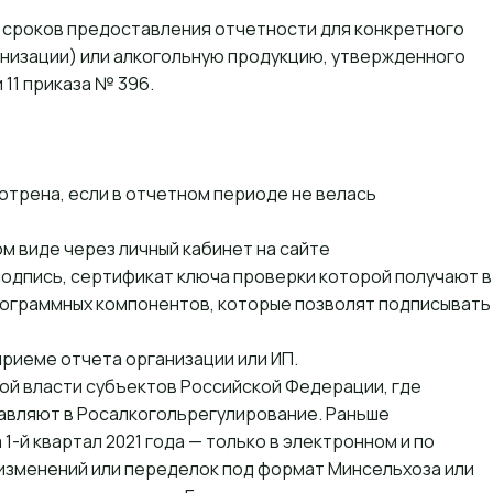
е сроков предоставления отчетности для конкретного
ганизации) или алкогольную продукцию, утвержденного
 11
приказа № 396.
отрена, если в отчетном периоде не велась
м виде через личный кабинет на сайте
подпись, сертификат ключа проверки которой получают в
ограммных компонентов, которые позволят подписывать
приеме отчета организации или ИП.
ной власти субъектов Российской Федерации, где
равляют в Росалкогольрегулирование. Раньше
1-й квартал 2021 года — только в электронном и по
 изменений или переделок под формат
Минсельхоза
или