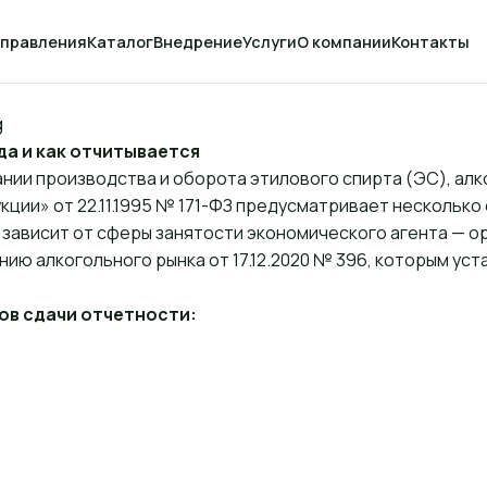
правления
Каталог
Внедрение
Услуги
О компании
Контакты
да и как отчитывается
 производства и оборота этилового спирта (ЭС), алко
укции» от
22.11.1995 № 171-ФЗ
предусматривает несколько с
а зависит от сферы занятости экономического агента — о
нию алкогольного рынка от
17.12.2020 № 396
, которым уст
ов сдачи отчетности: